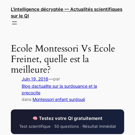
Aller
L'intelligence décryptée — Actualités scientifiques
au
sur le QI
contenu
Ecole Montessori Vs Ecole
Freinet, quelle est la
meilleure?
—
Juin 19, 2018
par
Blog dactualite sur la surdouance et la
precocite
dans
Montessori enfant surdoué
Testez votre QI gratuitement
Test scientifique · 50 questions · Résultat immédiat