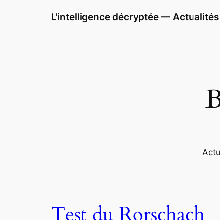
Aller
L'intelligence décryptée — Actualités 
au
contenu
B
Actu
Test du Rorschach