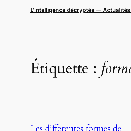
Aller
L'intelligence décryptée — Actualités 
au
contenu
Étiquette :
form
Les differentes formes de