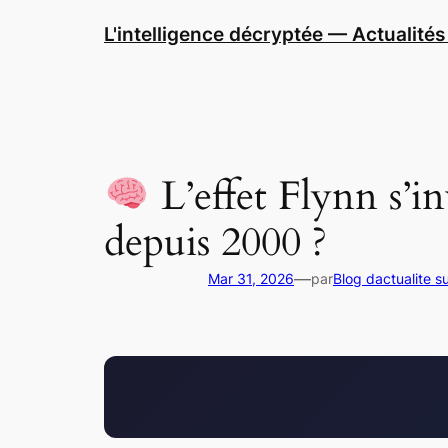
Aller
L'intelligence décryptée — Actualités 
au
contenu
L’effet Flynn s’i
depuis 2000 ?
—
Mar 31, 2026
par
Blog dactualite s