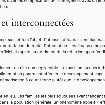
les diverses composantes de l’intelligence, avec un im
tion.
 et interconnectées
plexes et font l’objet d’intenses débats scientifiques
r notre façon de traiter l’information. Les écrans omnip
erficiel et rapide au détriment de la réflexion approfond
ment un rôle non négligeable. L’exposition aux perturba
imentation pourraient affecter le développement cogniti
a mémorisation à court terme plutôt que le développemen
 en jeu. Les familles les plus éduquées ayant tendance 
I dans la population générale, un phénomène appelé « ef