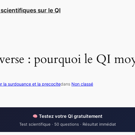
scientifiques sur le QI
nverse : pourquoi le QI mo
ur la surdouance et la precocite
dans
Non classé
Testez votre QI gratuitement
Test scientifique · 50 questions · Résultat immédiat