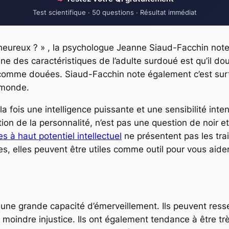
Test scientifique · 50 questions · Résultat immédiat
re heureux ? » , la psychologue Jeanne Siaud-Facchin no
l’une des caractéristiques de l’adulte surdoué est qu’il 
omme douées. Siaud-Facchin note également c’est surt
e monde.
la fois une intelligence puissante et une sensibilité inte
on de la personnalité, n’est pas une question de noir et 
s à haut potentiel intellectuel
ne présentent pas les trai
 elles peuvent être utiles comme outil pour vous aider à
une grande capacité d’émerveillement. Ils peuvent resse
oindre injustice. Ils ont également tendance à être très