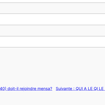
140) doit-il rejoindre mensa?
Suivante :
QUI A LE QI L