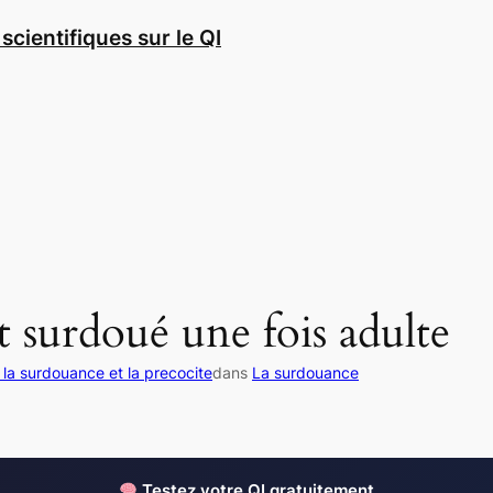
scientifiques sur le QI
t surdoué une fois adulte
 la surdouance et la precocite
dans
La surdouance
Testez votre QI gratuitement